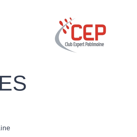
CES
ine