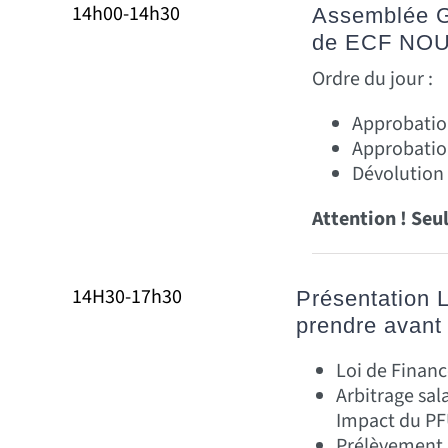
14h00-14h30
Assemblée G
de ECF NO
Ordre du jour :
Approbation
Approbation
Dévolution
Attention ! Seu
14H30-17h30
Présentation L
prendre avant
Loi de Financ
Arbitrage sal
Impact du P
Prélèvement à