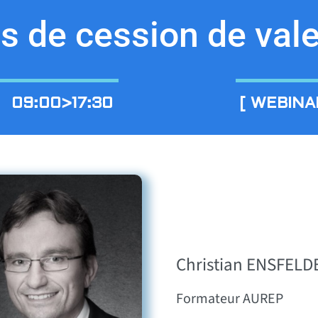
s de cession de val
| 09:00>17:30
[ WEBINAI
Christian ENSFELD
Formateur AUREP