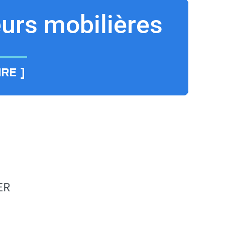
eurs mobilières
RE ]
ER