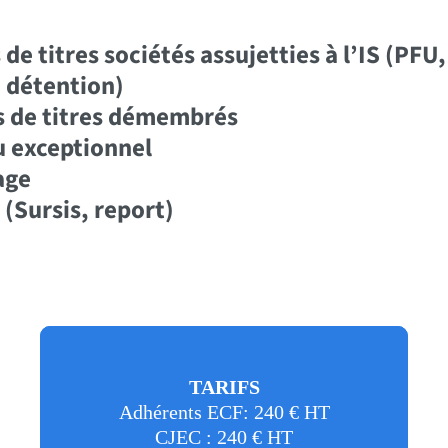
 de titres sociétés assujetties à l’IS (PF
 détention)
ns de titres démembrés
 exceptionnel
age
 (Sursis, report)
TARIFS
Adhérents ECF: 240 € HT
CJEC : 240 € HT